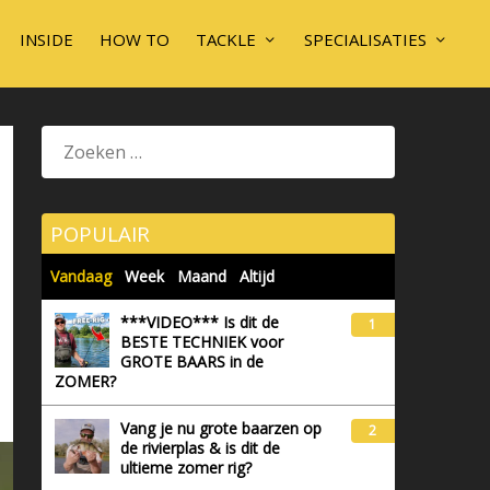
INSIDE
HOW TO
TACKLE
SPECIALISATIES
POPULAIR
Vandaag
Week
Maand
Altijd
***VIDEO*** Is dit de
1
BESTE TECHNIEK voor
GROTE BAARS in de
ZOMER?
Vang je nu grote baarzen op
2
de rivierplas & is dit de
ultieme zomer rig?