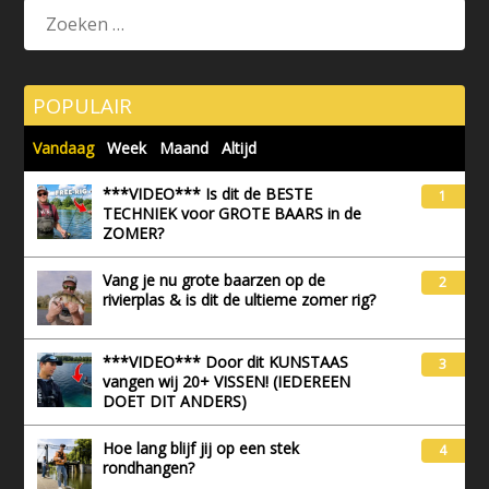
POPULAIR
Vandaag
Week
Maand
Altijd
***VIDEO*** Is dit de BESTE
1
TECHNIEK voor GROTE BAARS in de
ZOMER?
Vang je nu grote baarzen op de
2
rivierplas & is dit de ultieme zomer rig?
***VIDEO*** Door dit KUNSTAAS
3
vangen wij 20+ VISSEN! (IEDEREEN
DOET DIT ANDERS)
Hoe lang blijf jij op een stek
4
rondhangen?