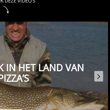
K DEZE VIDEO'S
 IN HET LAND VAN
PIZZA’S