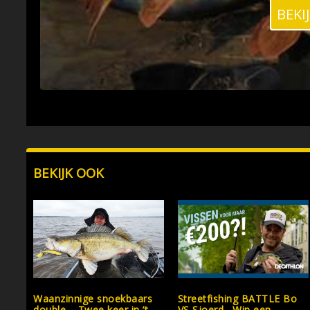
BEKI
BEKIJK OOK
Waanzinnige snoekbaars
Streetfishing BATTLE Bo
double – Twee keer in ’t
VS Sjoerd– Win een