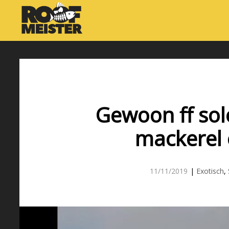
Gewoon ff sol
mackerel 
11/11/2019
|
Exotisch
,