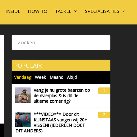
INSIDE
HOW TO
TACKLE
SPECIALISATIES
POPULAIR
Vandaag
Week
Maand
Altijd
Vang je nu grote baarzen op
1
de rivierplas & is dit de
ultieme zomer rig?
***VIDEO*** Door dit
2
KUNSTAAS vangen wij 20+
VISSEN! (IEDEREEN DOET
DIT ANDERS)