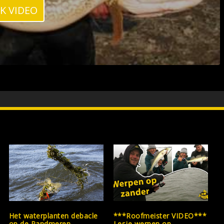
JK VIDEO
Het waterplanten debacle
***Roofmeister VIDEO***
op de Randmeren
Lesje werpen op