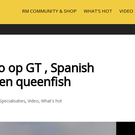
RM COMMUNITY & SHOP
WHAT’S HOT
VIDEO
o op GT , Spanish
en queenfish
Specialisaties
,
Video
,
What's hot