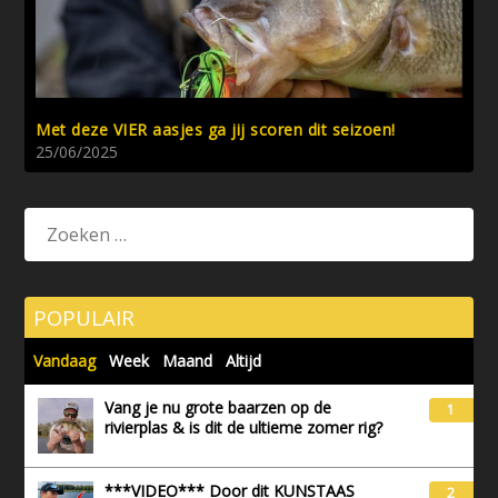
Met deze VIER aasjes ga jij scoren dit seizoen!
25/06/2025
POPULAIR
Vandaag
Week
Maand
Altijd
Vang je nu grote baarzen op de
1
rivierplas & is dit de ultieme zomer rig?
***VIDEO*** Door dit KUNSTAAS
2