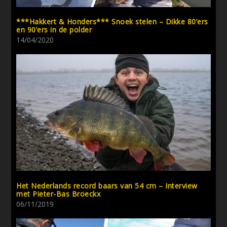
***Hakkert & Honders*** Snoek stelen – Dikke 80’ers
en 90’ers in de polder
14/04/2020
Het Nederlands record baars van 54 cm – Interview
met Pieter-Bas Broeckx
06/11/2019