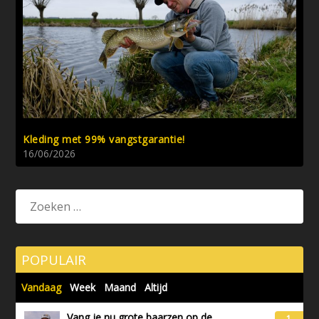
Kleding met 99% vangstgarantie!
16/06/2026
POPULAIR
Vandaag
Week
Maand
Altijd
Vang je nu grote baarzen op de
1