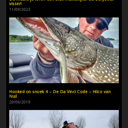
visser!
11/09/2023
Hooked on snoek 4 – De Da Vinci Code – Hilco van
Nuil
20/06/2019