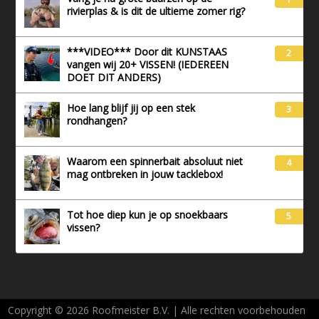
rivierplas & is dit de ultieme zomer rig?
***VIDEO*** Door dit KUNSTAAS
2
vangen wij 20+ VISSEN! (IEDEREEN
DOET DIT ANDERS)
Hoe lang blijf jij op een stek
3
rondhangen?
Waarom een spinnerbait absoluut niet
4
mag ontbreken in jouw tacklebox!
Tot hoe diep kun je op snoekbaars
5
vissen?
Copyright © 2026 Roofmeister B.V. | Alle rechten voorbehouden