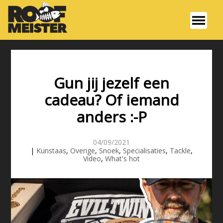
Gun jij jezelf een
cadeau? Of iemand
anders :-P
04/09/2021
|
Kunstaas
,
Overige
,
Snoek
,
Specialisaties
,
Tackle
,
Video
,
What's hot