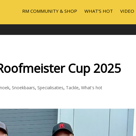
RM COMMUNITY & SHOP
WHAT’S HOT
VIDEO
Roofmeister Cup 2025
noek
,
Snoekbaars
,
Specialisaties
,
Tackle
,
What's hot