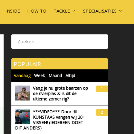
INSIDE
HOW TO
TACKLE
SPECIALISATIES
POPULAIR
Vandaag
Week
Maand
Altijd
Vang je nu grote baarzen op
1
de rivierplas & is dit de
ultieme zomer rig?
***VIDEO*** Door dit
2
KUNSTAAS vangen wij 20+
VISSEN! (IEDEREEN DOET
DIT ANDERS)