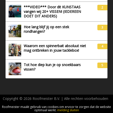
***VIDEO*** Door dit KUNSTAAS
2
vangen wij 20+ VISSEN! (IEDEREEN
DOET DIT ANDERS)
Hoe lang blijf jij op een stek
3
rondhangen?
Waarom een spinnerbait absoluut niet
4
mag ontbreken in jouw tacklebox!
Tot hoe diep kun je op snoekbaars
5
vissen?
Copyright © 2026 Roofmeister B.V. | Alle rechten voorbehouden
AVG - Privacy
Roofmeister maakt gebruik van cookies om ervoor te zorgen dat de website
optimaal werkt.
melding sluiten