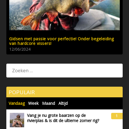
Gidsen met passie voor perfectie! Onder begeleiding
van hardcore vissers!
12/06/2024
POPULAIR
Vandaag
Week
Maand
Altijd
Vang je nu grote baarzen op de
1
rivierplas & is dit de ultieme zomer rig?