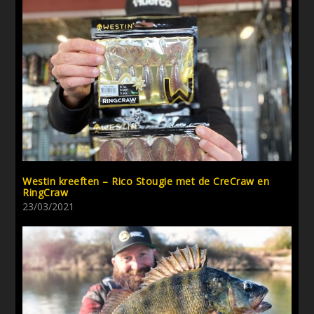
Westin kreeften – Rico Stougie met de CreCraw en
RingCraw
23/03/2021