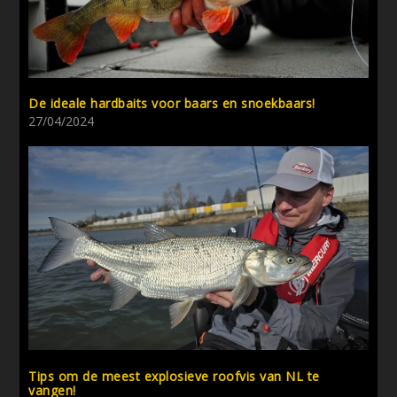
De ideale hardbaits voor baars en snoekbaars!
27/04/2024
Tips om de meest explosieve roofvis van NL te
vangen!