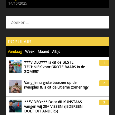
14/10/2025
POPULAIR
Vandaag
Week
Maand
Altijd
***VIDEO*** Is dit de BESTE
1
TECHNIEK voor GROTE BAARS in de
ZOMER?
Vang je nu grote baarzen op de
2
rivierplas & is dit de ultieme zomer rig?
***VIDEO*** Door dit KUNSTAAS
3
vangen wij 20+ VISSEN! (IEDEREEN
DOET DIT ANDERS)