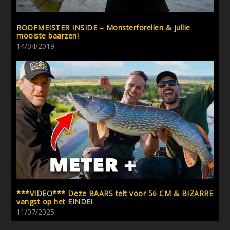
ROOFMEISTER INSIDE – Monsterforellen & jullie
mooiste baarzen!
14/04/2019
***VIDEO*** Deze BAARS telt voor 56 CM & BIZARRE
vangst op het EINDE!
11/07/2025