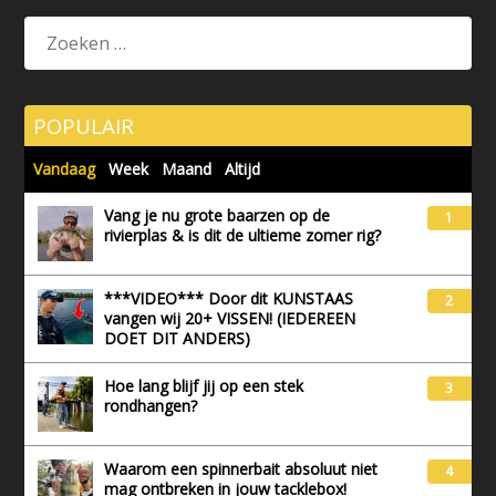
POPULAIR
Vandaag
Week
Maand
Altijd
Vang je nu grote baarzen op de
1
rivierplas & is dit de ultieme zomer rig?
***VIDEO*** Door dit KUNSTAAS
2
vangen wij 20+ VISSEN! (IEDEREEN
DOET DIT ANDERS)
Hoe lang blijf jij op een stek
3
rondhangen?
Waarom een spinnerbait absoluut niet
4
mag ontbreken in jouw tacklebox!