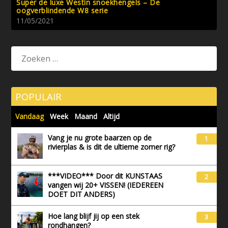
Super de luxe Westin snoekhengels – De
oogverblindende W8 serie
11/05/2021
POPULAIR
Vandaag
Week
Maand
Altijd
Vang je nu grote baarzen op de
1
rivierplas & is dit de ultieme zomer rig?
***VIDEO*** Door dit KUNSTAAS
2
vangen wij 20+ VISSEN! (IEDEREEN
DOET DIT ANDERS)
Hoe lang blijf jij op een stek
3
rondhangen?