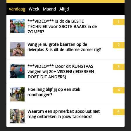
Vandaag
Week
Maand
Altijd
***VIDEO*** Is dit de BESTE
1
TECHNIEK voor GROTE BAARS in de
ZOMER?
Vang je nu grote baarzen op de
2
rivierplas & is dit de ultieme zomer rig?
***VIDEO*** Door dit KUNSTAAS
3
vangen wij 20+ VISSEN! (IEDEREEN
DOET DIT ANDERS)
Hoe lang blijf jij op een stek
4
rondhangen?
Waarom een spinnerbait absoluut niet
5
mag ontbreken in jouw tacklebox!