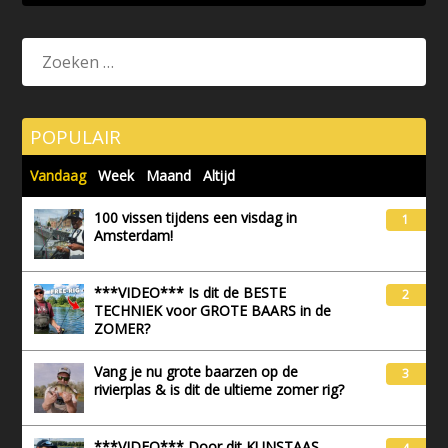
POPULAIR
Vandaag
Week
Maand
Altijd
100 vissen tijdens een visdag in
1
Amsterdam!
***VIDEO*** Is dit de BESTE
2
TECHNIEK voor GROTE BAARS in de
ZOMER?
Vang je nu grote baarzen op de
3
rivierplas & is dit de ultieme zomer rig?
***VIDEO*** Door dit KUNSTAAS