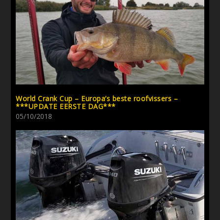
World Crank Cup – Europa’s beste roofvissers –
***UPDATE EERSTE DAG***
05/10/2018