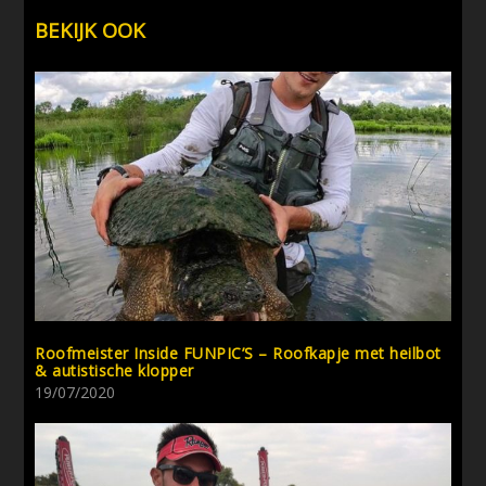
BEKIJK OOK
Roofmeister Inside FUNPIC’S – Roofkapje met heilbot
& autistische klopper
19/07/2020