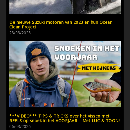
De nieuwe Suzuki motoren van 2023 en hun Ocean
Clean Project
23/03/2023
***VIDEO*** TIPS & TRICKS over het vissen met
REELS op snoek in het VOORJAAR – Met LUC & TOON!
06/03/2026