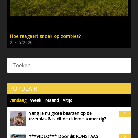
Hoe reageert snoek op zombies?
25/05/2020
POPULAIR
Vandaag
Week
Maand
Altijd
Vang je nu grote baarzen op de
1
rivierplas & is dit de ultieme zomer rig?
***VIDEO*** Door dit KUNSTAAS
2