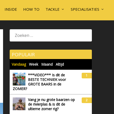
INSIDE
HOW TO
TACKLE
SPECIALISATIES
POPULAIR
Vandaag
Week
Maand
Altijd
***VIDEO*** Is dit de
1
BESTE TECHNIEK voor
GROTE BAARS in de
ZOMER?
Vang je nu grote baarzen op
2
de rivierplas & is dit de
ultieme zomer rig?