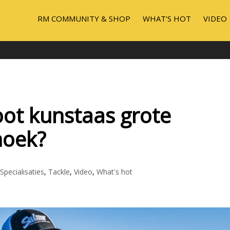
RM COMMUNITY & SHOP
WHAT’S HOT
VIDEO
oot kunstaas grote
noek?
Specialisaties
,
Tackle
,
Video
,
What's hot