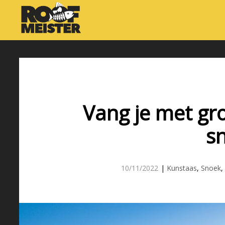
Vang je met gr
s
10/11/2022
|
Kunstaas
,
Snoek
,