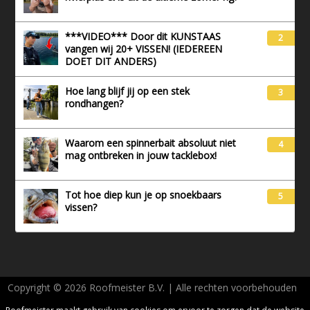
***VIDEO*** Door dit KUNSTAAS
2
vangen wij 20+ VISSEN! (IEDEREEN
DOET DIT ANDERS)
Hoe lang blijf jij op een stek
3
rondhangen?
Waarom een spinnerbait absoluut niet
4
mag ontbreken in jouw tacklebox!
Tot hoe diep kun je op snoekbaars
5
vissen?
Copyright © 2026 Roofmeister B.V. | Alle rechten voorbehouden
AVG - Privacy