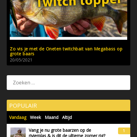
Zo vis je met de Oneten twitchbait van Megabass op
grote baars
20/05/2021
POPULAIR
Vandaag
Week
Maand
Altijd
Vang je nu grote baarzen op de
1
rivierplas & is dit de ultieme zomer rig?