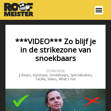
***VIDEO*** Zo blijf je
in de strikezone van
snoekbaars
05/06/2026
|
Baars
,
Kunstaas
,
Snoekbaars
,
Specialisaties
,
Tackle
,
Video
,
What's hot