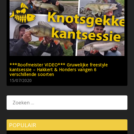
***Roofmeister VIDEO*** Gruwelijke freestyle
kantsessie – Hakkert & Honders vangen 6
verschillende soorten
15/07/2020
POPULAIR