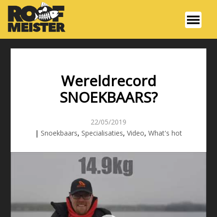
Wereldrecord
SNOEKBAARS?
22/05/2019
|
Snoekbaars
,
Specialisaties
,
Video
,
What's hot