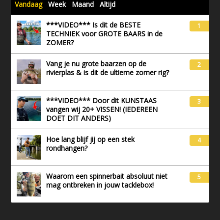
Vandaag
Week
Maand
Altijd
***VIDEO*** Is dit de BESTE
1
TECHNIEK voor GROTE BAARS in de
ZOMER?
Vang je nu grote baarzen op de
2
rivierplas & is dit de ultieme zomer rig?
***VIDEO*** Door dit KUNSTAAS
3
vangen wij 20+ VISSEN! (IEDEREEN
DOET DIT ANDERS)
Hoe lang blijf jij op een stek
4
rondhangen?
Waarom een spinnerbait absoluut niet
5
mag ontbreken in jouw tacklebox!