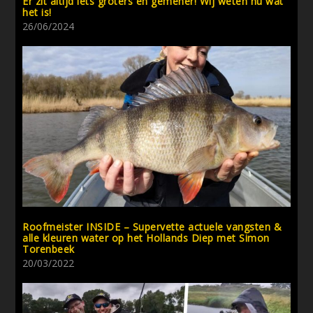
Er zit altijd iets groters en gemener! Wij weten nu wat
het is!
26/06/2024
Roofmeister INSIDE – Supervette actuele vangsten &
alle kleuren water op het Hollands Diep met Simon
Torenbeek
20/03/2022