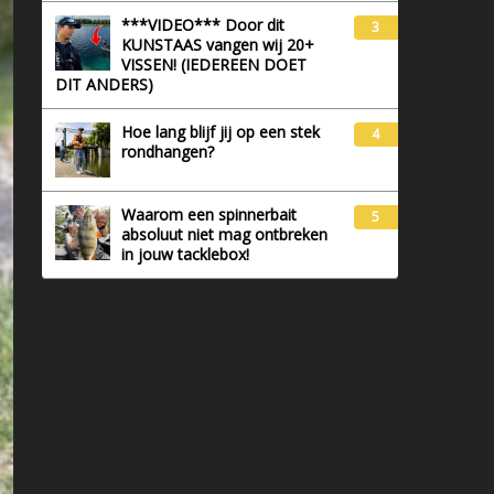
***VIDEO*** Door dit
3
KUNSTAAS vangen wij 20+
VISSEN! (IEDEREEN DOET
DIT ANDERS)
Hoe lang blijf jij op een stek
4
rondhangen?
Waarom een spinnerbait
5
absoluut niet mag ontbreken
in jouw tacklebox!