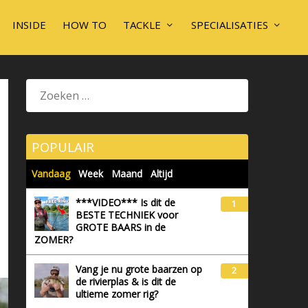
INSIDE
HOW TO
TACKLE
SPECIALISATIES
POPULAIR
Vandaag
Week
Maand
Altijd
***VIDEO*** Is dit de
1
BESTE TECHNIEK voor
GROTE BAARS in de
ZOMER?
Vang je nu grote baarzen op
2
de rivierplas & is dit de
ultieme zomer rig?