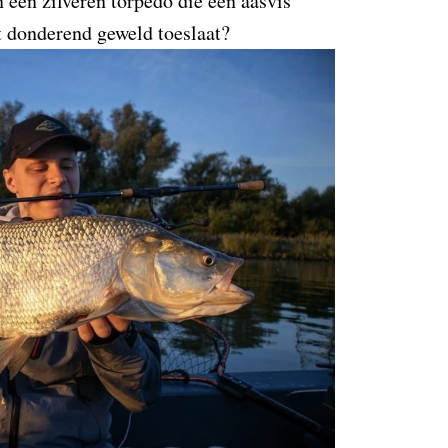
n een zilveren torpedo die een aasvis
t donderend geweld toeslaat?