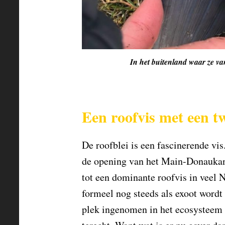
In het buitenland waar ze v
Een roofvis met een tw
De roofblei is een fascinerende vi
de opening van het Main-Donaukana
tot een dominante roofvis in veel 
formeel nog steeds als exoot wordt 
plek ingenomen in het ecosysteem é