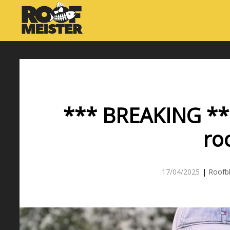
*** BREAKING **
roo
17/04/2025
|
Roofbl