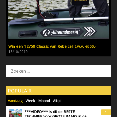
Win een 12V50 Classic van Rebelcell t.w.v. €600,-
13/10/2019
POPULAIR
Vandaag
Week
Maand
Altijd
***VIDEO*** Is dit de BESTE
1
TECHNIEK voor GROTE BAARS in de