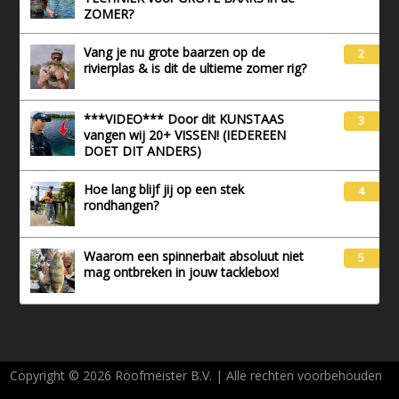
ZOMER?
Vang je nu grote baarzen op de
2
rivierplas & is dit de ultieme zomer rig?
***VIDEO*** Door dit KUNSTAAS
3
vangen wij 20+ VISSEN! (IEDEREEN
DOET DIT ANDERS)
Hoe lang blijf jij op een stek
4
rondhangen?
Waarom een spinnerbait absoluut niet
5
mag ontbreken in jouw tacklebox!
Copyright © 2026 Roofmeister B.V. | Alle rechten voorbehouden
AVG - Privacy