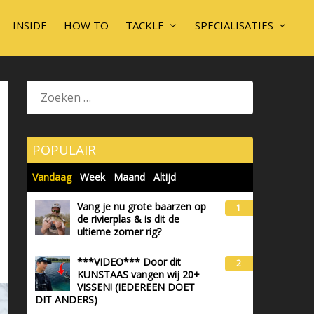
INSIDE
HOW TO
TACKLE
SPECIALISATIES
POPULAIR
Vandaag
Week
Maand
Altijd
Vang je nu grote baarzen op
1
de rivierplas & is dit de
ultieme zomer rig?
***VIDEO*** Door dit
2
KUNSTAAS vangen wij 20+
VISSEN! (IEDEREEN DOET
DIT ANDERS)