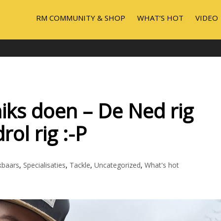
RM COMMUNITY & SHOP
WHAT’S HOT
VIDEO
iks doen – De Ned rig
rol rig :-P
kbaars
,
Specialisaties
,
Tackle
,
Uncategorized
,
What's hot