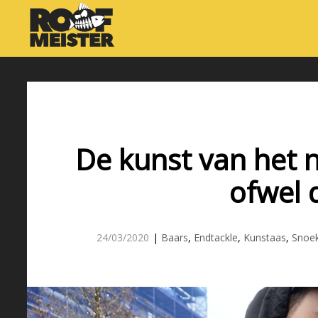
De kunst van het n
ofwel d
24/03/2020
|
Baars
,
Endtackle
,
Kunstaas
,
Snoe