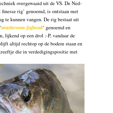
techniek overgewaaid uit de VS. De Ned-
t finesse rig’ genoemd, is ontstaan met
ag te kunnen vangen. De rig bestaat uit
mushroom-jighead
‘
‘ genoemd en
, lijkend op een drol :-P, vandaar de
lijft altijd rechtop op de bodem staan en
kreeftje die in verdedigingspositie met