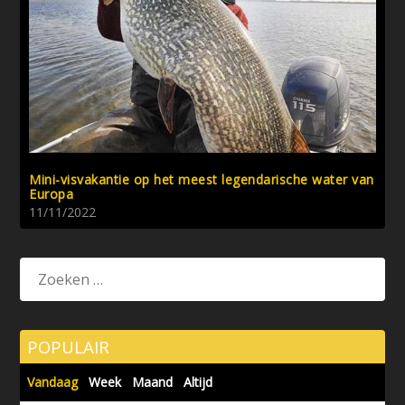
Mini-visvakantie op het meest legendarische water van
Europa
11/11/2022
POPULAIR
Vandaag
Week
Maand
Altijd