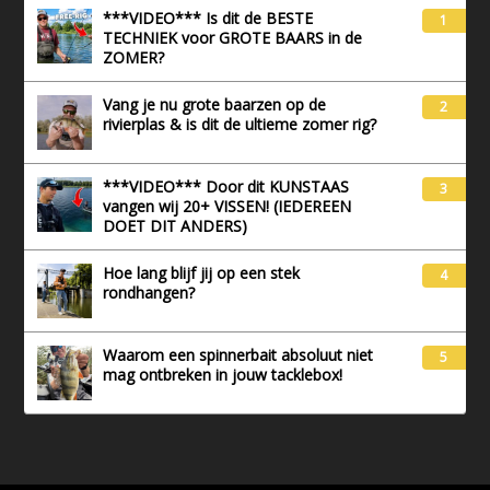
***VIDEO*** Is dit de BESTE
1
TECHNIEK voor GROTE BAARS in de
ZOMER?
Vang je nu grote baarzen op de
2
rivierplas & is dit de ultieme zomer rig?
***VIDEO*** Door dit KUNSTAAS
3
vangen wij 20+ VISSEN! (IEDEREEN
DOET DIT ANDERS)
Hoe lang blijf jij op een stek
4
rondhangen?
Waarom een spinnerbait absoluut niet
5
mag ontbreken in jouw tacklebox!