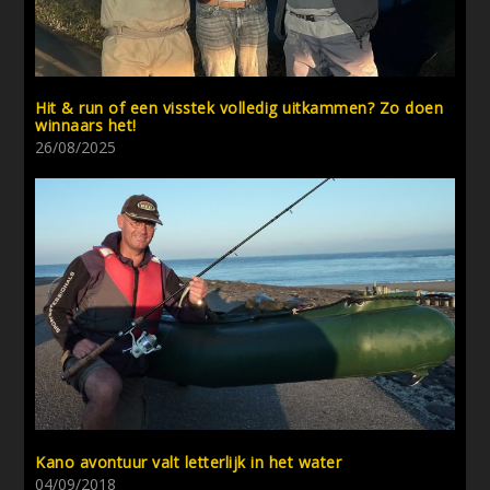
Hit & run of een visstek volledig uitkammen? Zo doen
winnaars het!
26/08/2025
Kano avontuur valt letterlijk in het water
04/09/2018