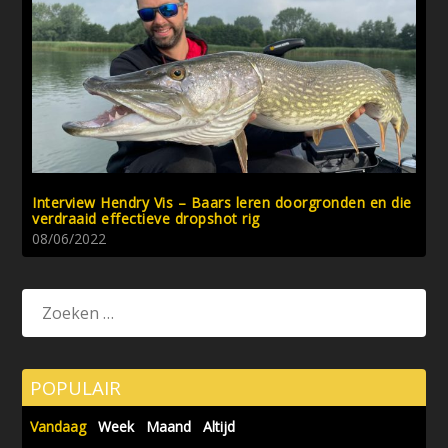
Interview Hendry Vis – Baars leren doorgronden en die
verdraaid effectieve dropshot rig
08/06/2022
POPULAIR
Vandaag
Week
Maand
Altijd