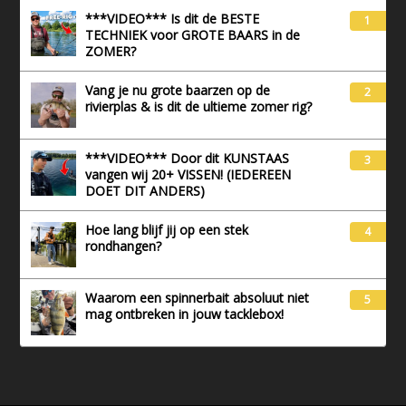
***VIDEO*** Is dit de BESTE
1
TECHNIEK voor GROTE BAARS in de
ZOMER?
Vang je nu grote baarzen op de
2
rivierplas & is dit de ultieme zomer rig?
***VIDEO*** Door dit KUNSTAAS
3
vangen wij 20+ VISSEN! (IEDEREEN
DOET DIT ANDERS)
Hoe lang blijf jij op een stek
4
rondhangen?
Waarom een spinnerbait absoluut niet
5
mag ontbreken in jouw tacklebox!