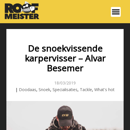
De snoekvissende
karpervisser – Alvar
Besemer
18/03/2019
|
Doodaas
,
Snoek
,
Specialisaties
,
Tackle
,
What's hot