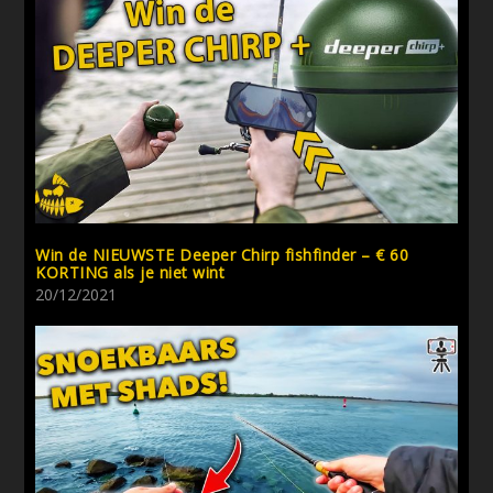
Win de NIEUWSTE Deeper Chirp fishfinder – € 60
KORTING als je niet wint
20/12/2021