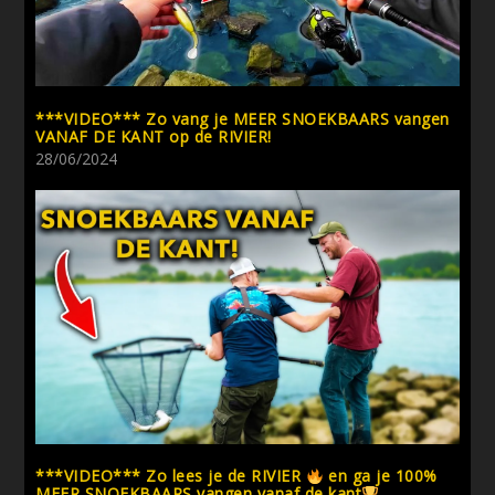
***VIDEO*** Zo vang je MEER SNOEKBAARS vangen
VANAF DE KANT op de RIVIER!
28/06/2024
***VIDEO*** Zo lees je de RIVIER
en ga je 100%
MEER SNOEKBAARS vangen vanaf de kant