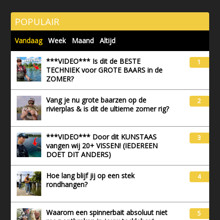
POPULAIR
Vandaag
Week
Maand
Altijd
***VIDEO*** Is dit de BESTE
1
TECHNIEK voor GROTE BAARS in de
ZOMER?
Vang je nu grote baarzen op de
2
rivierplas & is dit de ultieme zomer rig?
***VIDEO*** Door dit KUNSTAAS
3
vangen wij 20+ VISSEN! (IEDEREEN
DOET DIT ANDERS)
Hoe lang blijf jij op een stek
4
rondhangen?
Waarom een spinnerbait absoluut niet
5