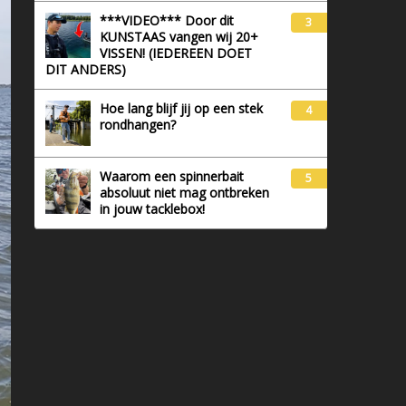
***VIDEO*** Door dit
3
KUNSTAAS vangen wij 20+
VISSEN! (IEDEREEN DOET
DIT ANDERS)
Hoe lang blijf jij op een stek
4
rondhangen?
Waarom een spinnerbait
5
absoluut niet mag ontbreken
in jouw tacklebox!