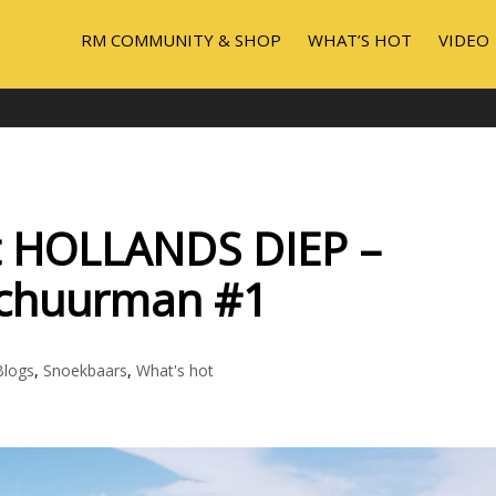
RM COMMUNITY & SHOP
WHAT’S HOT
VIDEO
t HOLLANDS DIEP –
chuurman #1
Blogs
,
Snoekbaars
,
What's hot