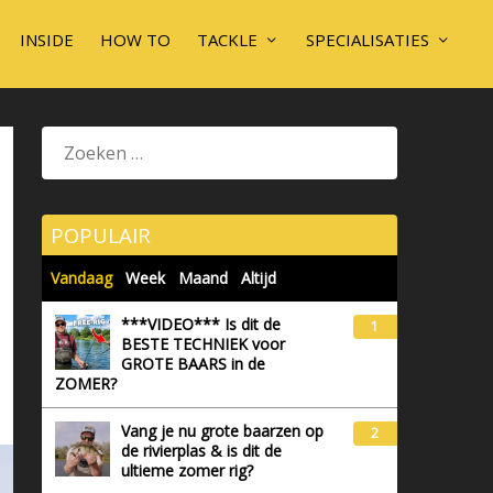
INSIDE
HOW TO
TACKLE
SPECIALISATIES
POPULAIR
Vandaag
Week
Maand
Altijd
***VIDEO*** Is dit de
1
BESTE TECHNIEK voor
GROTE BAARS in de
ZOMER?
Vang je nu grote baarzen op
2
de rivierplas & is dit de
ultieme zomer rig?