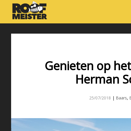
Genieten op he
Herman S
25/07/2018
|
Baars
,