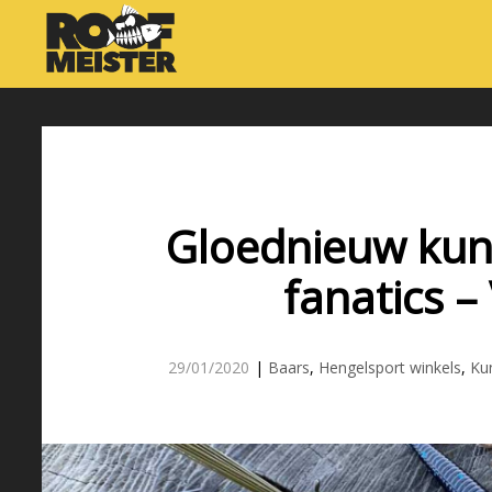
Gloednieuw kuns
fanatics 
29/01/2020
|
Baars
,
Hengelsport winkels
,
Ku