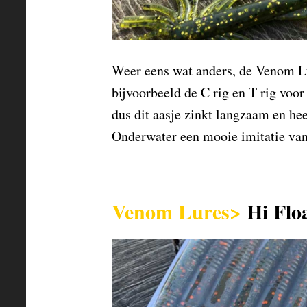
Weer eens wat anders, de Venom Lu
bijvoorbeeld de C rig en T rig voo
dus dit aasje zinkt langzaam en heef
Onderwater een mooie imitatie va
Venom Lures>
Hi Flo