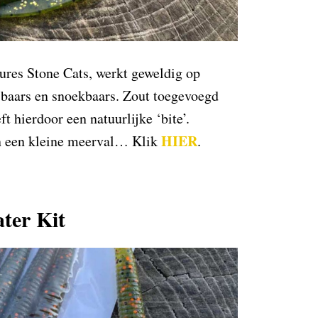
res Stone Cats, werkt geweldig op
r baars en snoekbaars. Zout toegevoegd
t hierdoor een natuurlijke ‘bite’.
HIER
n een kleine meerval… Klik
.
ater Kit