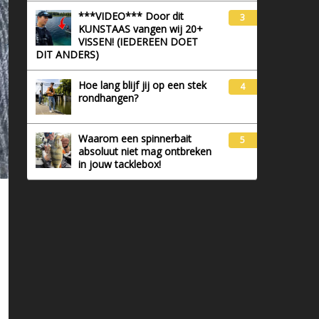
***VIDEO*** Door dit
3
KUNSTAAS vangen wij 20+
VISSEN! (IEDEREEN DOET
DIT ANDERS)
Hoe lang blijf jij op een stek
4
rondhangen?
Waarom een spinnerbait
5
absoluut niet mag ontbreken
in jouw tacklebox!