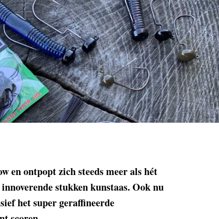
low en ontpopt zich steeds meer als hét
n innoverende stukken kunstaas. Ook nu
usief het super geraffineerde
nt scoren.