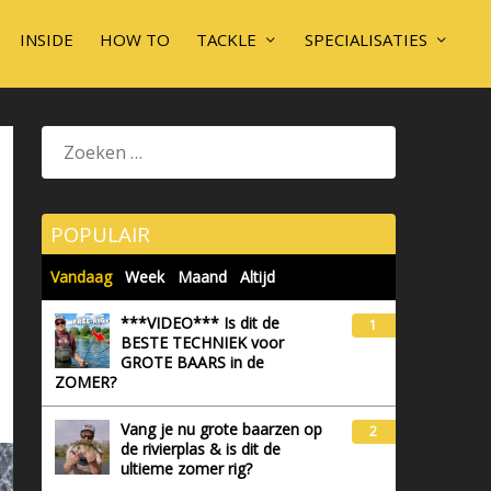
INSIDE
HOW TO
TACKLE
SPECIALISATIES
POPULAIR
Vandaag
Week
Maand
Altijd
***VIDEO*** Is dit de
1
BESTE TECHNIEK voor
GROTE BAARS in de
ZOMER?
Vang je nu grote baarzen op
2
de rivierplas & is dit de
ultieme zomer rig?