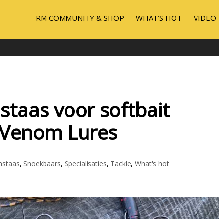
RM COMMUNITY & SHOP
WHAT’S HOT
VIDEO
taas voor softbait
– Venom Lures
nstaas
,
Snoekbaars
,
Specialisaties
,
Tackle
,
What's hot