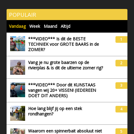
POPULAIR
Vandaag
Week
Maand
Altijd
***VIDEO*** Is dit de BESTE
1
TECHNIEK voor GROTE BAARS in de
ZOMER?
Vang je nu grote baarzen op de
2
rivierplas & is dit de ultieme zomer rig?
***VIDEO*** Door dit KUNSTAAS
3
vangen wij 20+ VISSEN! (IEDEREEN
DOET DIT ANDERS)
Hoe lang blijf jij op een stek
4
rondhangen?
Waarom een spinnerbait absoluut niet
5