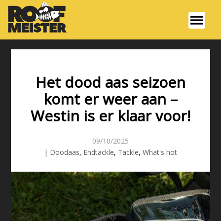
Het dood aas seizoen
komt er weer aan –
Westin is er klaar voor!
09/10/2025
|
Doodaas
,
Endtackle
,
Tackle
,
What's hot