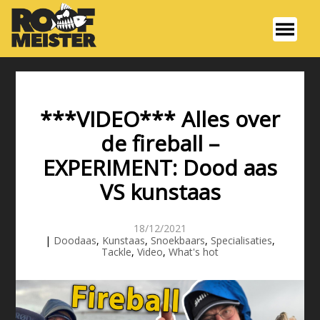
***VIDEO*** Alles over
de fireball –
EXPERIMENT: Dood aas
VS kunstaas
18/12/2021
|
Doodaas
,
Kunstaas
,
Snoekbaars
,
Specialisaties
,
Tackle
,
Video
,
What's hot