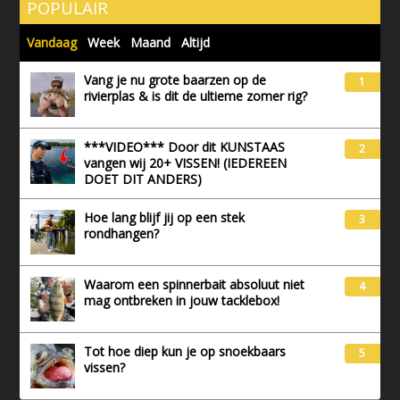
POPULAIR
Vandaag
Week
Maand
Altijd
Vang je nu grote baarzen op de
1
rivierplas & is dit de ultieme zomer rig?
***VIDEO*** Door dit KUNSTAAS
2
vangen wij 20+ VISSEN! (IEDEREEN
DOET DIT ANDERS)
Hoe lang blijf jij op een stek
3
rondhangen?
Waarom een spinnerbait absoluut niet
4
mag ontbreken in jouw tacklebox!
Tot hoe diep kun je op snoekbaars
5
vissen?