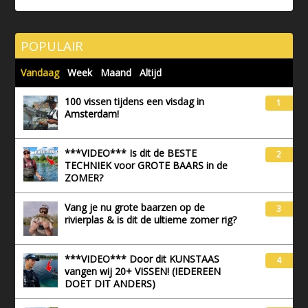
POPULAIR
Vandaag
Week
Maand
Altijd
100 vissen tijdens een visdag in
1
Amsterdam!
***VIDEO*** Is dit de BESTE
2
TECHNIEK voor GROTE BAARS in de
ZOMER?
Vang je nu grote baarzen op de
3
rivierplas & is dit de ultieme zomer rig?
***VIDEO*** Door dit KUNSTAAS
4
vangen wij 20+ VISSEN! (IEDEREEN
DOET DIT ANDERS)