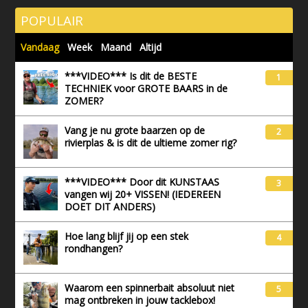
POPULAIR
Vandaag
Week
Maand
Altijd
***VIDEO*** Is dit de BESTE
1
TECHNIEK voor GROTE BAARS in de
ZOMER?
Vang je nu grote baarzen op de
2
rivierplas & is dit de ultieme zomer rig?
***VIDEO*** Door dit KUNSTAAS
3
vangen wij 20+ VISSEN! (IEDEREEN
DOET DIT ANDERS)
Hoe lang blijf jij op een stek
4
rondhangen?
Waarom een spinnerbait absoluut niet
5
mag ontbreken in jouw tacklebox!