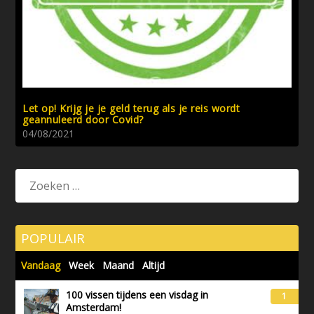
Let op! Krijg je je geld terug als je reis wordt
geannuleerd door Covid?
04/08/2021
POPULAIR
Vandaag
Week
Maand
Altijd
100 vissen tijdens een visdag in
1
Amsterdam!