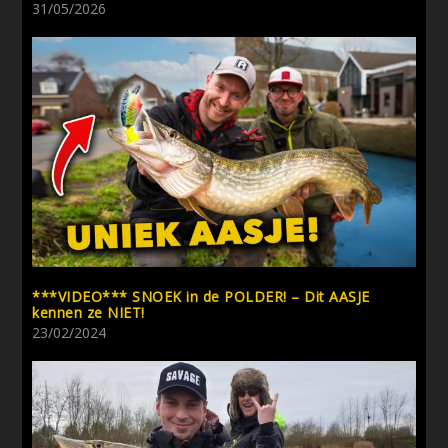
31/05/2026
***VIDEO*** SNOEK in de POLDER! – Dit AASJE
kennen ze NIET!
23/02/2024