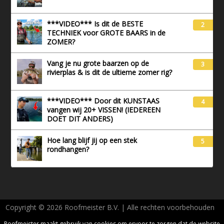
***VIDEO*** Is dit de BESTE
2
TECHNIEK voor GROTE BAARS in de
ZOMER?
Vang je nu grote baarzen op de
3
rivierplas & is dit de ultieme zomer rig?
***VIDEO*** Door dit KUNSTAAS
4
vangen wij 20+ VISSEN! (IEDEREEN
DOET DIT ANDERS)
Hoe lang blijf jij op een stek
5
rondhangen?
Copyright © 2026 Roofmeister B.V. | Alle rechten voorbehouden
AVG - Privacy
Roofmeister maakt gebruik van cookies om ervoor te zorgen dat de website