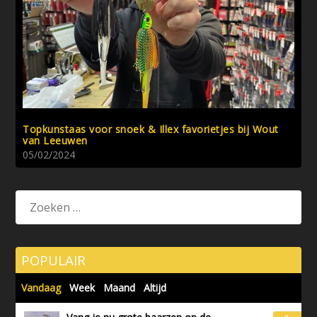
Topkunstaas voor snoek & Illex favorietjes bij Wout
van Leeuwen
05/02/2024
POPULAIR
Vandaag
Week
Maand
Altijd