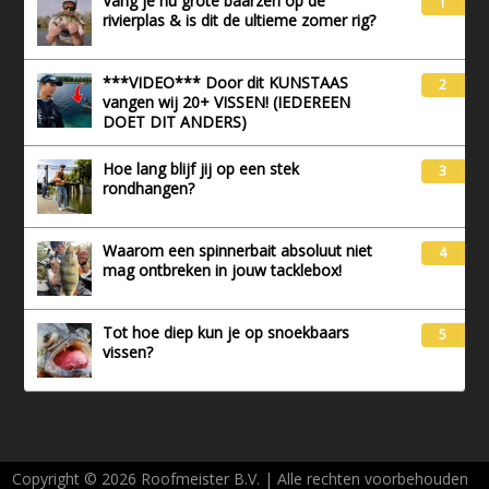
Vang je nu grote baarzen op de
1
rivierplas & is dit de ultieme zomer rig?
***VIDEO*** Door dit KUNSTAAS
2
vangen wij 20+ VISSEN! (IEDEREEN
DOET DIT ANDERS)
Hoe lang blijf jij op een stek
3
rondhangen?
Waarom een spinnerbait absoluut niet
4
mag ontbreken in jouw tacklebox!
Tot hoe diep kun je op snoekbaars
5
vissen?
Copyright © 2026 Roofmeister B.V. | Alle rechten voorbehouden