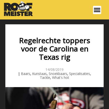
Regelrechte toppers
voor de Carolina en
Texas rig
14/08/2019
|
Baars
,
Kunstaas
,
Snoekbaars
,
Specialisaties
,
Tackle
,
What's hot