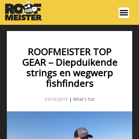
ROOFMEISTER TOP
GEAR – Diepduikende
strings en wegwerp
fishfinders
04/10/2019
|
What's hot