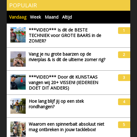
POPULAIR
Vandaag
Week
Maand
Altijd
***VIDEO*** Is dit de BESTE
1
TECHNIEK voor GROTE BAARS in de
ZOMER?
Vang je nu grote baarzen op de
2
rivierplas & is dit de ultieme zomer rig?
***VIDEO*** Door dit KUNSTAAS
3
vangen wij 20+ VISSEN! (IEDEREEN
DOET DIT ANDERS)
Hoe lang blijf jij op een stek
4
rondhangen?
Waarom een spinnerbait absoluut niet
5
mag ontbreken in jouw tacklebox!