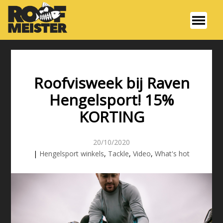
Roofvisweek bij Raven
Hengelsport! 15%
KORTING
20/10/2020
|
Hengelsport winkels
,
Tackle
,
Video
,
What's hot