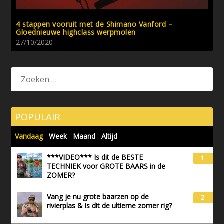
4 stappen vooruit met de Shimano Vanford –
Gloednieuwe highclass werpmolen
27/10/2020
POPULAIR
Vandaag
Week
Maand
Altijd
***VIDEO*** Is dit de BESTE
1
TECHNIEK voor GROTE BAARS in de
ZOMER?
Vang je nu grote baarzen op de
2
rivierplas & is dit de ultieme zomer rig?