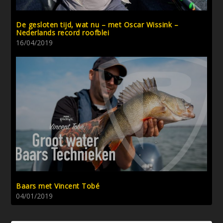
De gesloten tijd, wat nu – met Oscar Wissink –
Nederlands record roofblei
16/04/2019
Baars met Vincent Tobé
04/01/2019