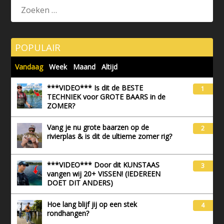
POPULAIR
Vandaag
Week
Maand
Altijd
***VIDEO*** Is dit de BESTE
1
TECHNIEK voor GROTE BAARS in de
ZOMER?
Vang je nu grote baarzen op de
2
rivierplas & is dit de ultieme zomer rig?
***VIDEO*** Door dit KUNSTAAS
3
vangen wij 20+ VISSEN! (IEDEREEN
DOET DIT ANDERS)
Hoe lang blijf jij op een stek
4
rondhangen?