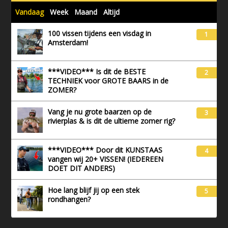
Vandaag
Week
Maand
Altijd
100 vissen tijdens een visdag in
1
Amsterdam!
***VIDEO*** Is dit de BESTE
2
TECHNIEK voor GROTE BAARS in de
ZOMER?
Vang je nu grote baarzen op de
3
rivierplas & is dit de ultieme zomer rig?
***VIDEO*** Door dit KUNSTAAS
4
vangen wij 20+ VISSEN! (IEDEREEN
DOET DIT ANDERS)
Hoe lang blijf jij op een stek
5
rondhangen?