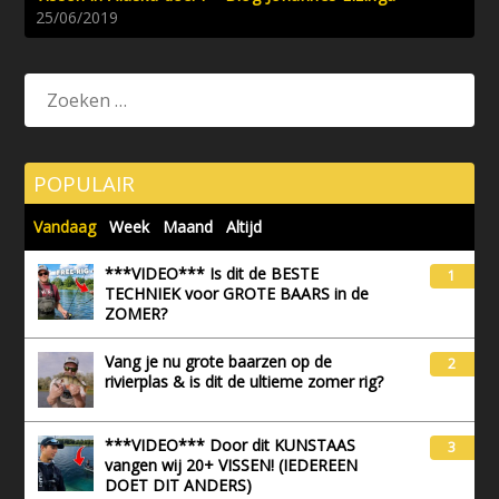
25/06/2019
POPULAIR
Vandaag
Week
Maand
Altijd
***VIDEO*** Is dit de BESTE
1
TECHNIEK voor GROTE BAARS in de
ZOMER?
Vang je nu grote baarzen op de
2
rivierplas & is dit de ultieme zomer rig?
***VIDEO*** Door dit KUNSTAAS
3
vangen wij 20+ VISSEN! (IEDEREEN
DOET DIT ANDERS)