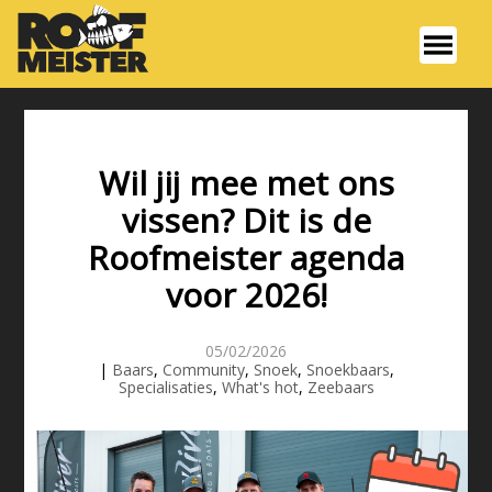
Wil jij mee met ons
vissen? Dit is de
Roofmeister agenda
voor 2026!
05/02/2026
|
Baars
,
Community
,
Snoek
,
Snoekbaars
,
Specialisaties
,
What's hot
,
Zeebaars