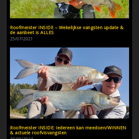
Roofmeister INSIDE – Wekelijkse vangsten update &
de aanbeet is ALLES
25/07/2021
Roofmeister INSIDE: Iedereen kan meedoen/WINNEN
& actuele roofvisvangsten
30/09/2024