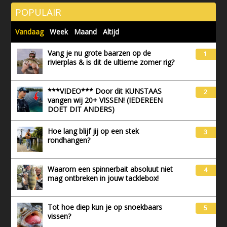
POPULAIR
Vandaag
Week
Maand
Altijd
Vang je nu grote baarzen op de
1
rivierplas & is dit de ultieme zomer rig?
***VIDEO*** Door dit KUNSTAAS
2
vangen wij 20+ VISSEN! (IEDEREEN
DOET DIT ANDERS)
Hoe lang blijf jij op een stek
3
rondhangen?
Waarom een spinnerbait absoluut niet
4
mag ontbreken in jouw tacklebox!
Tot hoe diep kun je op snoekbaars
5
vissen?