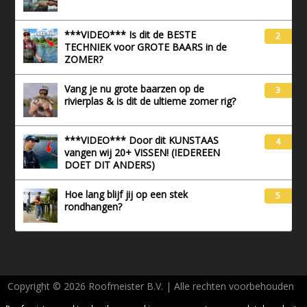
***VIDEO*** Is dit de BESTE
2
TECHNIEK voor GROTE BAARS in de
ZOMER?
Vang je nu grote baarzen op de
3
rivierplas & is dit de ultieme zomer rig?
***VIDEO*** Door dit KUNSTAAS
4
vangen wij 20+ VISSEN! (IEDEREEN
DOET DIT ANDERS)
Hoe lang blijf jij op een stek
5
rondhangen?
Copyright © 2026 Roofmeister B.V. | Alle rechten voorbehouden
AVG - Privacy