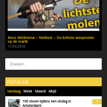
Revo MGXtreme – fieldtest – De lichtste werpmolen
op de markt
11/02/2020
POPULAIR
Vandaag
Week
Maand
Altijd
100 vissen tijdens een visdag in
1
Amsterdam!