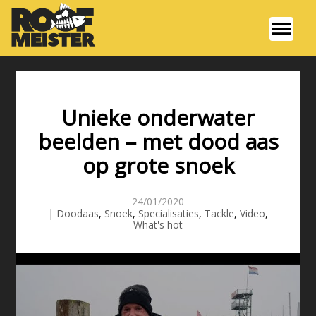
Unieke onderwater
beelden – met dood aas
op grote snoek
24/01/2020
|
Doodaas
,
Snoek
,
Specialisaties
,
Tackle
,
Video
,
What's hot