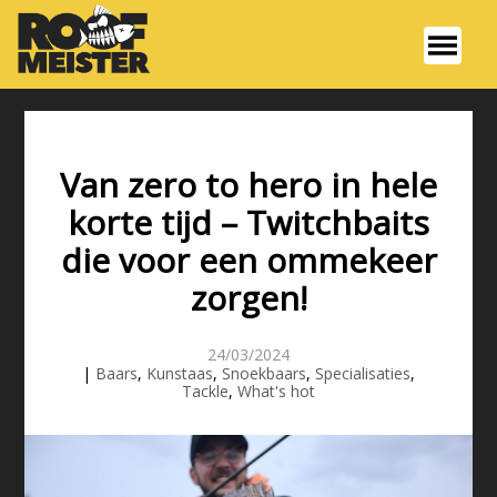
Van zero to hero in hele
korte tijd – Twitchbaits
die voor een ommekeer
zorgen!
24/03/2024
|
Baars
,
Kunstaas
,
Snoekbaars
,
Specialisaties
,
Tackle
,
What's hot