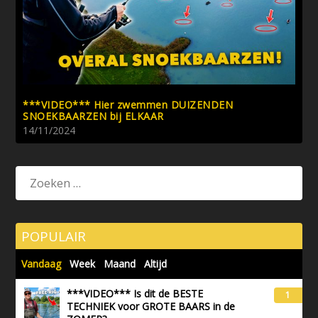
***VIDEO*** Hier zwemmen DUIZENDEN
SNOEKBAARZEN bij ELKAAR
14/11/2024
POPULAIR
Vandaag
Week
Maand
Altijd
***VIDEO*** Is dit de BESTE
1
TECHNIEK voor GROTE BAARS in de