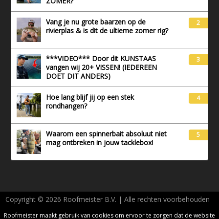
ZOMER?
Vang je nu grote baarzen op de
2
rivierplas & is dit de ultieme zomer rig?
***VIDEO*** Door dit KUNSTAAS
3
vangen wij 20+ VISSEN! (IEDEREEN
DOET DIT ANDERS)
Hoe lang blijf jij op een stek
4
rondhangen?
Waarom een spinnerbait absoluut niet
5
mag ontbreken in jouw tacklebox!
Copyright © 2026 Roofmeister B.V. | Alle rechten voorbehouden
AVG - Privacy
Roofmeister maakt gebruik van cookies om ervoor te zorgen dat de website