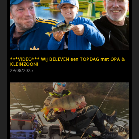
***VIDEO*** Wij BELEVEN een TOPDAG met OPA &
KLEINZOON!
29/08/2025