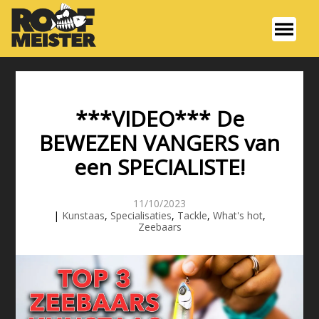
***VIDEO*** De
BEWEZEN VANGERS van
een SPECIALISTE!
11/10/2023
|
Kunstaas
,
Specialisaties
,
Tackle
,
What's hot
,
Zeebaars