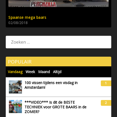
Spaanse mega baars
02/08/2018
POPULAIR
Vandaag
Week
Maand
Altijd
100 vissen tijdens een visdag in
1
Amsterdam!
***VIDEO*** Is dit de BESTE
2
TECHNIEK voor GROTE BAARS in de
ZOMER?