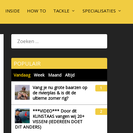
INSIDE
HOW TO
TACKLE
SPECIALISATIES
POPULAIR
Vandaag
Week
Maand
Altijd
Vang je nu grote baarzen op
1
de rivierplas & is dit de
ultieme zomer rig?
***VIDEO*** Door dit
2
KUNSTAAS vangen wij 20+
VISSEN! (IEDEREEN DOET
DIT ANDERS)