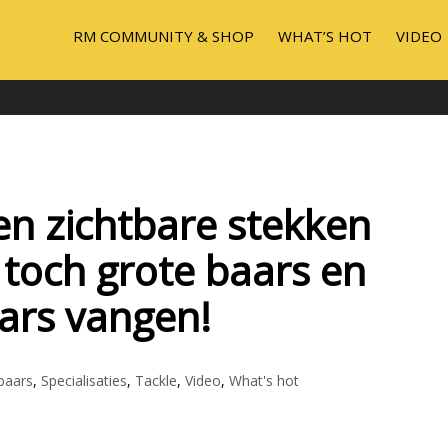
RM COMMUNITY & SHOP
WHAT’S HOT
VIDEO
n zichtbare stekken
 toch grote baars en
ars vangen!
baars
,
Specialisaties
,
Tackle
,
Video
,
What's hot