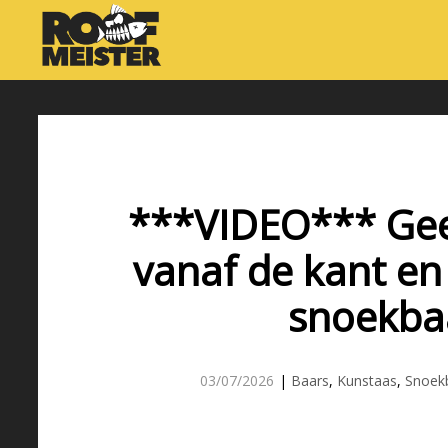
***VIDEO*** Gee
vanaf de kant en
snoekba
03/07/2026
|
Baars
,
Kunstaas
,
Snoek