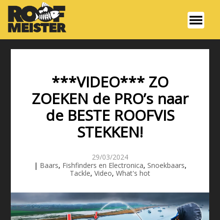
***VIDEO*** ZO
ZOEKEN de PRO’s naar
de BESTE ROOFVIS
STEKKEN!
29/03/2024
|
Baars
,
Fishfinders en Electronica
,
Snoekbaars
,
Tackle
,
Video
,
What's hot