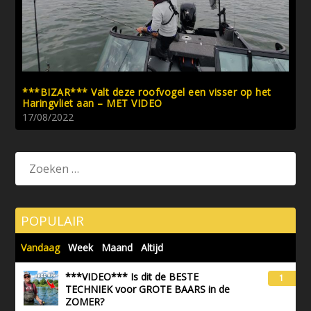
***BIZAR*** Valt deze roofvogel een visser op het
Haringvliet aan – MET VIDEO
17/08/2022
POPULAIR
Vandaag
Week
Maand
Altijd
***VIDEO*** Is dit de BESTE
1
TECHNIEK voor GROTE BAARS in de
ZOMER?