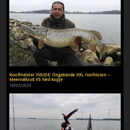
Roofmeister INSIDE: Ongekende XXL roofvissen –
Meervallood VS Ned kopje
18/03/2024