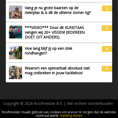
Vang je nu grote baarzen op de
2
rivierplas & is dit de ultieme zomer rig?
***VIDEO*** Door dit KUNSTAAS
3
vangen wij 20+ VISSEN! (IEDEREEN
DOET DIT ANDERS)
Hoe lang blijf jij op een stek
4
rondhangen?
Waarom een spinnerbait absoluut niet
5
mag ontbreken in jouw tacklebox!
Copyright © 2026 Roofmeister B.V. | Alle rechten voorbehouden
AVG - Privacy
Roofmeister maakt gebruik van cookies om ervoor te zorgen dat de website
optimaal werkt.
melding sluiten