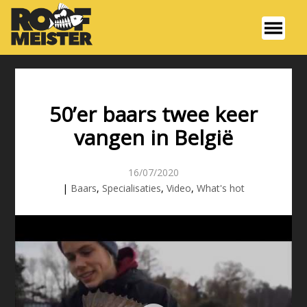
50’er baars twee keer
vangen in België
16/07/2020
|
Baars
,
Specialisaties
,
Video
,
What's hot