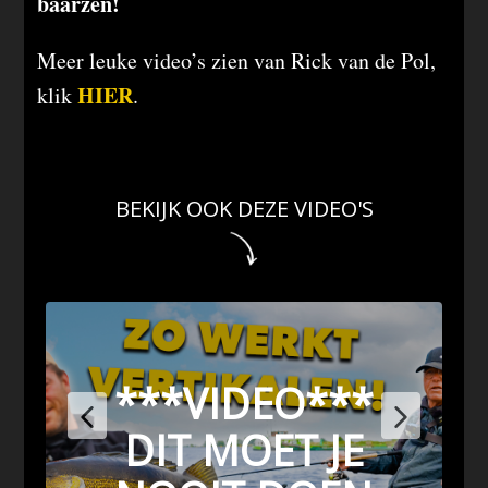
baarzen!
Meer leuke video’s zien van Rick van de Pol,
HIER
klik
.
BEKIJK OOK DEZE VIDEO'S
***VIDEO***
DIT MOET JE