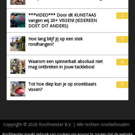
***VIDEO*** Door dit KUNSTAAS
2
vangen wij 20+ VISSEN! (IEDEREEN
DOET DIT ANDERS)
Hoe lang blijf jij op een stek
3
rondhangen?
Waarom een spinnerbait absoluut niet
4
mag ontbreken in jouw tacklebox!
Tot hoe diep kun je op snoekbaars
5
vissen?
Copyright © 2026 Roofmeister B.V. | Alle rechten voorbehouden
AVG - Privacy
Roofmeister maakt gebruik van cookies om ervoor te zorgen dat de website