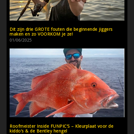
Dit zijn drie GROTE fouten die beginnende jiggers
maken en zo VOORKOM je ze!
01/06/2025
Roofmeister Inside FUNPIC’S – Kleurplaat voor de
kiddo’s & de Bentley hengel