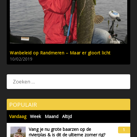
Wanbeleid op Randmeren – Maar er gloort licht
10/02/2019
POPULAIR
Vandaag
Week
Maand
Altijd
Vang je nu grote baarzen op de
1
rivierplas & is dit de ultieme zomer rig?