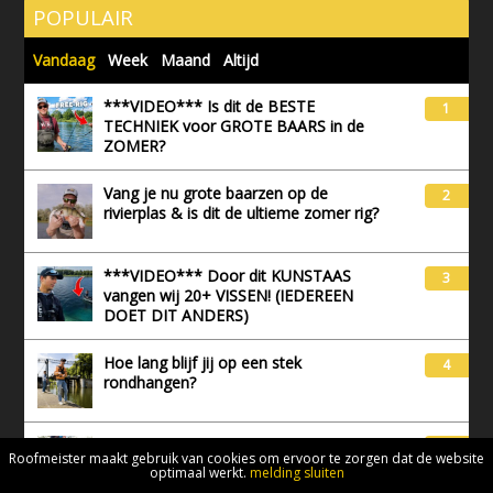
POPULAIR
Vandaag
Week
Maand
Altijd
***VIDEO*** Is dit de BESTE
1
TECHNIEK voor GROTE BAARS in de
ZOMER?
Vang je nu grote baarzen op de
2
rivierplas & is dit de ultieme zomer rig?
***VIDEO*** Door dit KUNSTAAS
3
vangen wij 20+ VISSEN! (IEDEREEN
DOET DIT ANDERS)
Hoe lang blijf jij op een stek
4
rondhangen?
Waarom een spinnerbait absoluut niet
5
Roofmeister maakt gebruik van cookies om ervoor te zorgen dat de website
mag ontbreken in jouw tacklebox!
optimaal werkt.
melding sluiten