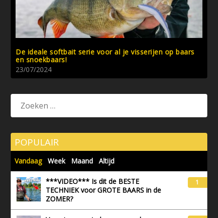
De ideale softbait serie voor al je visserijen op baars
en snoekbaars!
23/07/2024
POPULAIR
Vandaag
Week
Maand
Altijd
***VIDEO*** Is dit de BESTE
1
TECHNIEK voor GROTE BAARS in de
ZOMER?