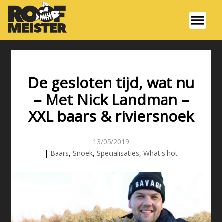
De gesloten tijd, wat nu
– Met Nick Landman –
XXL baars & riviersnoek
13/05/2019
|
Baars
,
Snoek
,
Specialisaties
,
What's hot