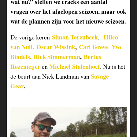
wat nu?’ stellen we cracks een aantal
vragen over het afgelopen seizoen, maar ook
wat de plannen zijn voor het nieuwe seizoen.
Simon Torenbeek
Hilco
De vorige keren
,
van Nuil,
Oscar Wissink
,
Carl Greve
Yvo
,
Bindels,
Rick Simmerman
,
Bertus
Rozemeijer
Michael Stalenhoef
en
. Nu is het
Savage
de beurt aan Nick Landman van
Gear
.