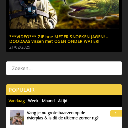
***VIDEO*** ZIE hoe METER SNOEKEN JAGEN! –
DOODAAS vissen met OGEN ONDER WATER!
21/02/2025
POPULAIR
Vandaag
Week
Maand
Altijd
Vang je nu grote baarzen op de
1
rivierplas & is dit de ultieme zomer rig?