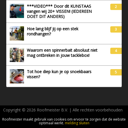
***VIDEO*** Door dit KUNSTAAS
2
vangen wij 20+ VISSEN! (IEDEREEN
DOET DIT ANDERS)
Hoe lang blijf jij op een stek
3
rondhangen?
Waarom een spinnerbait absoluut niet
4
mag ontbreken in jouw tacklebox!
Tot hoe diep kun je op snoekbaars
5
vissen?
Copyright © 2026 Roofmeister B.V. | Alle rechten voorbehouden
AVG - Privacy
Roofmeister maakt gebruik van cookies om ervoor te zorgen dat de website
optimaal werkt.
melding sluiten