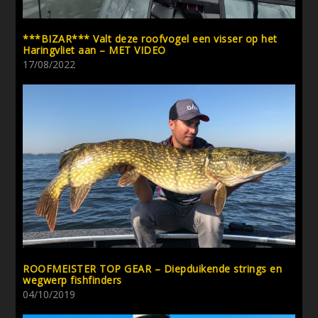
***BIZAR*** Valt deze roofvogel een visser op het
Haringvliet aan – MET VIDEO
17/08/2022
ROOFMEISTER TOP GEAR – Diepduikende strings en
wegwerp fishfinders
04/10/2019