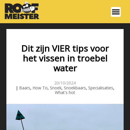
Dit zijn VIER tips voor
het vissen in troebel
water
20/10/2024
|
Baars
,
How To
,
Snoek
,
Snoekbaars
,
Specialisaties
,
What's hot