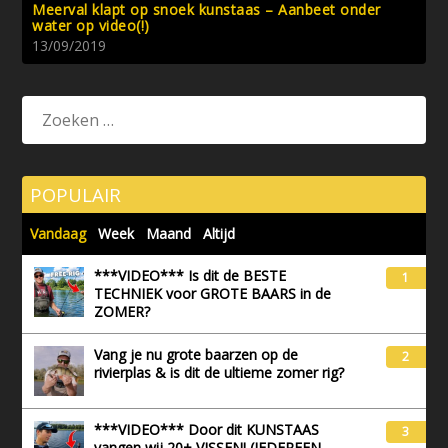
Meerval klapt op snoek kunstaas – Aanbeet onder
water op video(!)
13/09/2019
POPULAIR
Vandaag
Week
Maand
Altijd
***VIDEO*** Is dit de BESTE
1
TECHNIEK voor GROTE BAARS in de
ZOMER?
Vang je nu grote baarzen op de
2
rivierplas & is dit de ultieme zomer rig?
***VIDEO*** Door dit KUNSTAAS
3
vangen wij 20+ VISSEN! (IEDEREEN