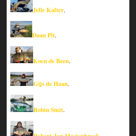
Jelle Kalter
.
Daan Pit
.
Koen de Been
.
Gijs de Haan
.
Robin Smit
.
Robert-Jan Mastenbroek
.