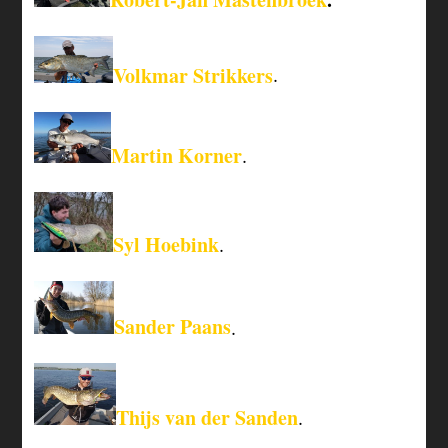
Volkmar Strikkers
.
Martin Korner
.
Syl Hoebink
.
Sander Paans
.
Thijs van der Sanden
.