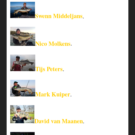
Swenn Middeljans
.
Nico Molkens
.
Tijs Peters
.
Mark Kuiper
.
David van Maanen
.