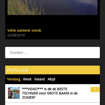
Vette aanbeet snoek
02/08/2018
POPULAIR
Vandaag
Week
Maand
Altijd
***VIDEO*** Is dit de BESTE
1
TECHNIEK voor GROTE BAARS in de
ZOMER?